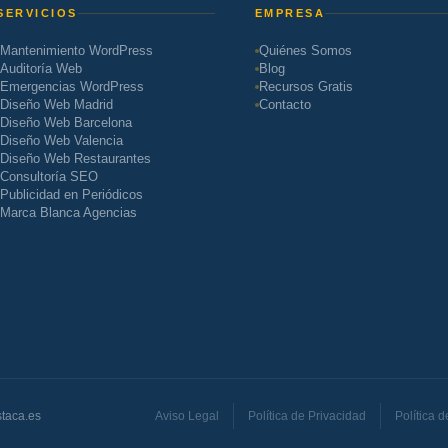
SERVICIOS
EMPRESA
Mantenimiento WordPress
Quiénes Somos
Auditoría Web
Blog
Emergencias WordPress
Recursos Gratis
Diseño Web Madrid
Contacto
Diseño Web Barcelona
Diseño Web Valencia
Diseño Web Restaurantes
Consultoría SEO
Publicidad en Periódicos
Marca Blanca Agencias
taca.es
Aviso Legal
Política de Privacidad
Política 