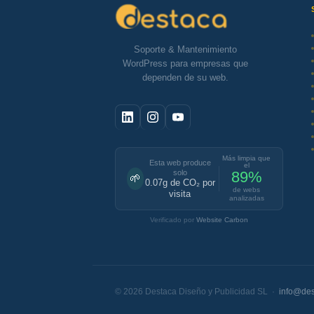
Soporte & Mantenimiento
WordPress para empresas que
dependen de su web.
Más limpia que
Esta web produce
el
solo
89%
🌱
0.07g de CO₂ por
de webs
visita
analizadas
Verificado por
Website Carbon
© 2026 Destaca Diseño y Publicidad SL ·
info@des