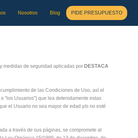
sos
Nosotros
Blog
PIDE PRESUPUESTO
os y medidas de seguridad aplicadas por
DESTACA
 cumplimiento de las Condiciones de Uso, así el
” o “los Usuarios”) que lea detenidamente estas
ue el Usuario no sea mayor de edad y/o no esté
ada a través de sus páginas, se compromete al
 la Ley Orgánica 15/1999, de 13 de diciembre, de