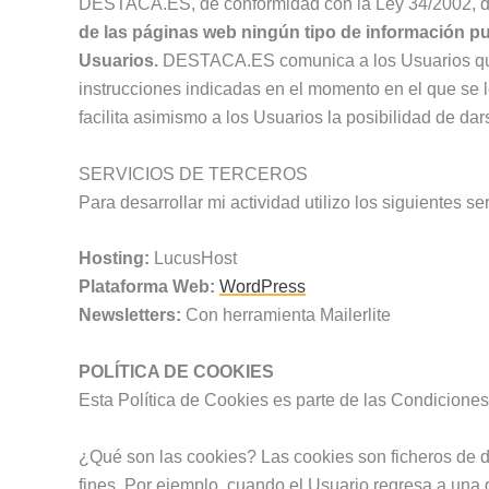
DESTACA.ES, de conformidad con la Ley 34/2002, de 1
de las páginas web ningún tipo de información pub
Usuarios.
DESTACA.ES comunica a los Usuarios que po
instrucciones indicadas en el momento en el que se le
facilita asimismo a los Usuarios la posibilidad de d
SERVICIOS DE TERCEROS
Para desarrollar mi actividad utilizo los siguientes 
Hosting:
LucusHost
Plataforma Web:
WordPress
Newsletters:
Con herramienta Mailerlite
POLÍTICA DE COOKIES
Esta Política de Cookies es parte de las Condicion
¿Qué son las cookies? Las cookies son ficheros de 
fines. Por ejemplo, cuando el Usuario regresa a una