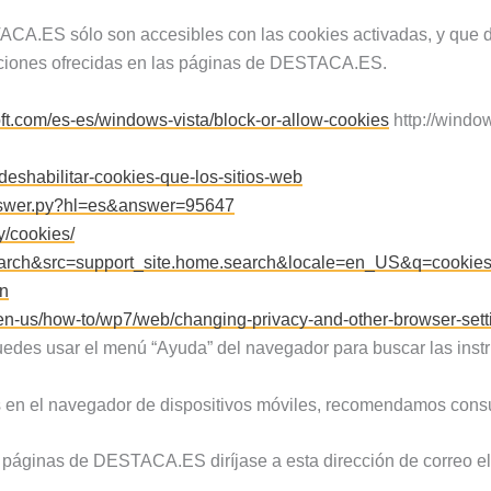
CA.ES sólo son accesibles con las cookies activadas, y que d
taciones ofrecidas en las páginas de DESTACA.ES.
ft.com/es-es/windows-vista/block-or-allow-cookies
http://windo
y-deshabilitar-cookies-que-los-sitios-web
answer.py?hl=es&answer=95647
y/cookies/
search&src=support_site.home.search&locale=en_US&q=cookie
en
n-us/how-to/wp7/web/changing-privacy-and-other-browser-sett
puedes usar el menú “Ayuda” del navegador para buscar las inst
s en el navegador de dispositivos móviles, recomendamos consul
as páginas de DESTACA.ES diríjase a esta dirección de correo e