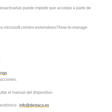
esactivarlas puede impedir que accedas a parte de
ws.microsoft.com/es-es/windows7/how-to-manage-
s
ings
rucciones.
tar el manual del dispositivo.
lectrónico:
info@destaca.es