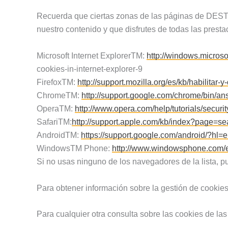
Recuerda que ciertas zonas de las páginas de DESTA
nuestro contenido y que disfrutes de todas las pres
Microsoft Internet ExplorerTM:
http://windows.microso
cookies-in-internet-explorer-9
FirefoxTM:
http://support.mozilla.org/es/kb/habilitar-
ChromeTM:
http://support.google.com/chrome/bin/
OperaTM:
http://www.opera.com/help/tutorials/securit
SafariTM:
http://support.apple.com/kb/index?page=
AndroidTM:
https://support.google.com/android/?hl=
WindowsTM Phone:
http://www.windowsphone.com/e
Si no usas ninguno de los navegadores de la lista, 
Para obtener información sobre la gestión de cookie
Para cualquier otra consulta sobre las cookies de l