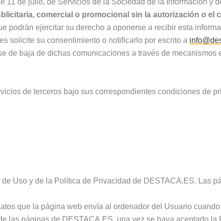
1 de julio, de Servicios de la Sociedad de la Información y 
licitaria, comercial o promocional sin la autorización o el 
drán ejercitar su derecho a oponerse a recibir esta informació
s solicite su consentimiento o notificarlo por escrito a
info@des
arse de baja de dichas comunicaciones a través de mecanismos e
servicios de terceros bajo sus correspondientes condiciones de pr
es de Uso y de la Política de Privacidad de DESTACA.ES. Las 
datos que la página web envía al ordenador del Usuario cuando
 de las páginas de DESTACA.ES, una vez se haya aceptado la Po