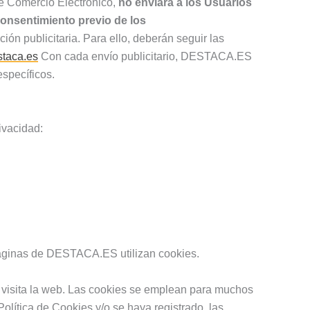
de Comercio Electrónico,
no enviará a los Usuarios
consentimiento previo de los
n publicitaria. Para ello, deberán seguir las
taca.es
Con cada envío publicitario, DESTACA.ES
specíficos.
ivacidad:
páginas de DESTACA.ES utilizan cookies.
 visita la web. Las cookies se emplean para muchos
lítica de Cookies y/o se haya registrado, las