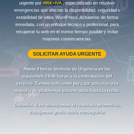
urgente por
495€+IVA
, especializado en resolver
emergencias que afectan la disponibilidad, seguridad o
estabilidad de sitios WordPress. Actuamos de forma
inmediata, con un enfoque técnico y profesional, para
recuperar tu web en el menor tiempo posible y evitar
mayores consecuencias.
SOLICITAR AYUDA URGENTE
Hasta 3 horas técnicas de Urgencia en las
siguientes 24/48 horas a la contratación del
servicio. Tiempo suficiente para dar solución a la
mayoría de problemas encontrados hasta la fecha.
Garantía: si no alcanzamos el resultado prometido,
trabajamos gratis hasta conseguirlo.