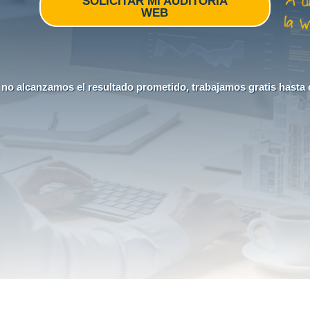
SOLICITAR MI AUDITORÍA
WEB
i no alcanzamos el resultado prometido, trabajamos gratis hasta 