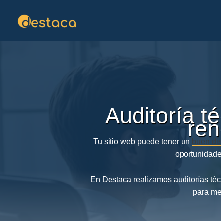
Ir
al
contenido
Auditoría té
ren
Tu sitio web puede tener un
buen di
oportunidades
En Destaca realizamos auditorías t
para mej